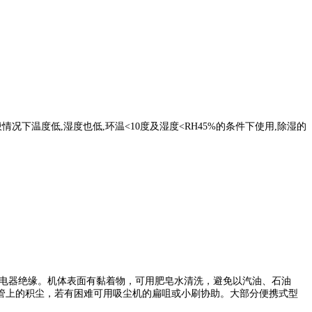
般情况下温度低
,
湿度也低
,
环温
<
10
度
及湿度
<RH45%
的条件下使用
,
除湿的
电器绝缘。机体表面有黏着物，可用肥皂水清洗，避免以汽油、石油
管上的积尘，若有困难可用吸尘机的扁咀或小刷协助。大部分便携式型