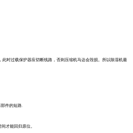
，此时
过载保护器
应切断线路，否则压缩机马达会毁损。所以除湿机最
器部件的短路
.
时间才能回归原位。