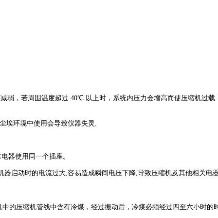
果减弱，若周围温度超过
40℃
以上时，系统内压力会增高而使压缩机过载
尘埃环境中使用会导致仪器失灵
.
它电器使用同一个插座。
机器启动时的电流过大
,
容易造成瞬间电压下降
,
导致压缩机及其他相关电
机中的压缩机管线中含有冷煤，经过搬动后，冷煤必须经过四至六小时的