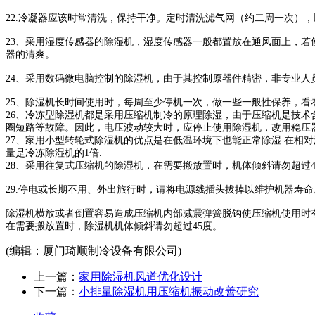
22.
冷凝器应该时常清洗，保持干净。定时清洗滤气网（约二周一次），
23
、采用
湿度传感器
的除湿机，
湿度传感器
一般都置放在通风面上，若
器的清爽。
24
、采用数码微电脑控制的除湿机，由于其控制原器件精密，非专业人
25
、除湿机长时间使用时，每周至少停机一次，做一些一般性保养，看
26
、冷冻型除湿机都是采用压缩机制冷的原理除湿，由于压缩机是技术
圈短路等故障。因此，电压波动较大时，应停止使用除湿机，改用稳压
27
、家用小型转轮式除湿机的优点是在低温环境下也能正常除湿
.
在相对
量是冷冻除湿机的
1
倍
.
28
、采用往复式压缩机的除湿机，在需要搬放置时，机体倾斜请勿超过
29.
停电或长期不用、外出旅行时，请将电源线插头拔掉以维护机器寿
除湿机横放或者倒置容易造成压缩机内部减震弹簧脱钩使压缩机使用时
在需要搬放置时，除湿机机体倾斜请勿超过
45
度。
(编辑：厦门琦顺制冷设备有限公司)
上一篇：
家用除湿机风道优化设计
下一篇：
小排量除湿机用压缩机振动改善研究