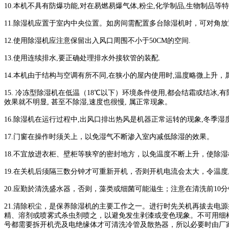
10.
本机不具有防爆功能
,
对在易燃易爆气体
,
粉尘
,
化学制品
,
生物制品等特
11.
除湿机应置于室内中央位置。如房间需配置多台除湿机时，可对角放
12.
使用除湿机应注意保留出入风口周围不小于
50CM
的空间
.
13.
使用连续排水
,
要正确处理排水外接软管的装配
.
14.
本机由于结构与空调有所不同
,
在狭小的屋内使用时
,
温度略微上升，
15.
冷冻型除湿机在低温（
18℃
以下）环境条件使用
,
都会结霜或结冰
,
有
效果就不明显
,
甚至不除湿
,
速度也很慢
,
属正常现象。
16.
除湿机在运行过程中
,
出风口排出热风是机器正常运转的现象
,
冬季湿
17.
门窗在操作时须关上，以免湿气不断渗入室内减低除湿的效果。
18.
不宜放进衣柜、壁柜等狭窄的密封地方，以免温度不断上升，使除
19.
在关机后须隔三数分钟才可重新开机，否则开机电流会太大，令温
20.
应勤於清洗盛水器，否则，藻类或细菌可能滋生；注意在清洗前
10
分
21.
清除积尘，是保养除湿机的主要工作之一。进行时先关机再拔去电源
精、溶剂或喷雾式杀虫剂喷之，以避免发生剥漆或变色现象。不可用细
号都需要拆开机壳及电绝缘体才可清洗冷管及散热器，所以必要时由厂