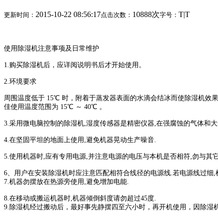
2015-10-22 08:56:17
10888次
T
|
T
更新时间：
点击次数：
字号：
使用除湿机注意事项及日常维护
1.
购买除湿机后，应详阅说明书后才开始使用。
2.
环境要求
周围温度低于
15℃
时，附着于蒸发器表面的水滴会结冰而使除湿机效
佳使用温度范围为
15℃
～
40℃
。
3.
采用微电脑控制的除湿机
,
湿度传感器
是精密仪器
,
在强腐蚀的气体和大
4.
在坚固平坦的地面上使用
,
避免机器晃动生产噪音
.
5.
使用机器时
,
应有专用电源
,
并注意电源的电压与本机是否相符
,
勿与其
6
、用户在安装除湿机时应注意匹配相符合线径的电源线
.
若电源线过细
,
7.
机器勿摆放在热源旁使用
,
避免增加电能
.
8.
在移动或搬运机器时
,
机器倾倒斜度请勿超过
45
度
.
9.
除湿机经过搬动后，最好事先静摆四至六小时，再开机使用，因除湿