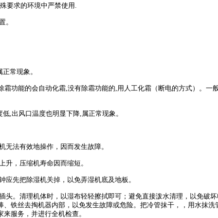
殊要求的环境中严禁使用
.
置。
属正常现象。
除霜功能的会自动化霜
,
没有除霜功能的
,
用人工化霜（断电的方式）。一
度低
,
出风口温度也明显下降
,
属正常现象。
湿机无法有效地操作，因而发生故障。
度上升，压缩机寿命因而缩短。
钟应先把除湿机关掉，以免弄湿机底及地板。
插头。清理机体时，以湿布轻轻擦拭即可；避免直接泼水清理，以免破坏
棒、铁丝去掏机器内部，以免发生故障或危险。把冷管抹干，，用水抹洗
家来服务，并进行全机检查。