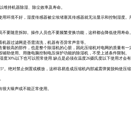
以维持机器除湿、除尘效率及寿命。
使用环境不好，湿度传感器被尘埃堵塞其传感器就无法显示和控制湿度。
员不要随意拆卸。操作人员也不要频繁变换功能，这样都会降低使用寿命
看机器过滤网是否需清洗，机器有否异常声音等。
含量较高的部件，也是整个除湿机的心脏，因此压缩机对电网的质量有一
器辅助使用。用微电脑控制电压保护功能的除湿机，不受上述条件限制。
湿度
30%
以下也可以照常使用
.
缺点是必须在温度
26
摄氏度以下使用才会有
45°
。绝对禁止倒置或横放，这样容易造成压缩机内部减震弹簧脱钩使压缩
命。
有很大噪声或不能正常使用。