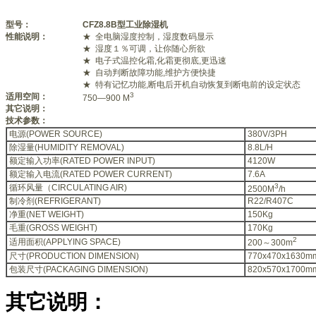
型号：
CFZ8.8B型工业除湿机
性能说明：
★ 全电脑湿度控制，湿度数码显示
★ 湿度１％可调，让你随心所欲
★ 电子式温控化霜,化霜更彻底,更迅速
★ 自动判断故障功能,维护方便快捷
★ 特有记忆功能,断电后开机自动恢复到断电前的设定状态
3
适用空间：
750—900 M
其它说明：
技术参数：
电源(POWER SOURCE)
380V/3PH
除湿量(HUMIDITY REMOVAL)
8.8L/H
额定输入功率(RATED POWER INPUT)
4120W
额定输入电流(RATED POWER CURRENT)
7.6A
3
循环风量（CIRCULATING AIR)
2500M
/h
制冷剂(REFRIGERANT)
R22/R407C
净重(NET WEIGHT)
150Kg
毛重(GROSS WEIGHT)
170Kg
2
适用面积(APPLYING SPACE)
200～300m
尺寸(PRODUCTION DIMENSION)
770x470x1630m
包装尺寸(PACKAGING DIMENSION)
820x570x1700m
其它说明：