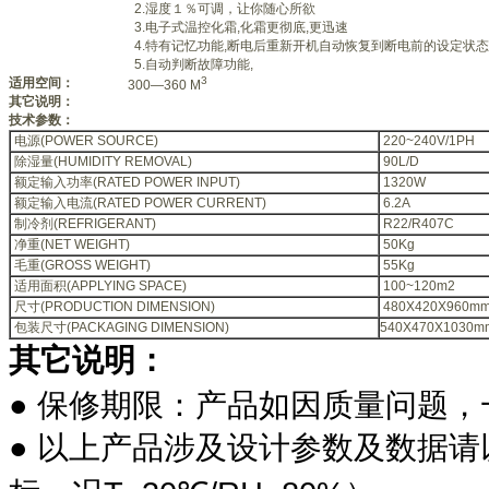
2.湿度１％可调，让你随心所欲
3.电子式温控化霜,化霜更彻底,更迅速
4.特有记忆功能,断电后重新开机自动恢复到断电前的设定状态
5.自动判断故障功能,
3
适用空间：
300—360 M
其它说明：
技术参数：
电源(POWER SOURCE)
220~240V/1PH
除湿量(HUMIDITY REMOVAL)
90L/D
额定输入功率(RATED POWER INPUT)
1320W
额定输入电流(RATED POWER CURRENT)
6.2A
制冷剂(REFRIGERANT)
R22/R407C
净重(NET WEIGHT)
50Kg
毛重(GROSS WEIGHT)
55Kg
适用面积(APPLYING SPACE)
100~120m2
尺寸(PRODUCTION DIMENSION)
480X420X960m
包装尺寸(PACKAGING DIMENSION)
540X470X1030m
其它说明：
●
保修期限：产品如因质量问题，
●
以上产品涉及设计参数及数据请