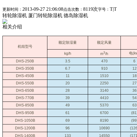
2013-09-27 21:06:08
8119次
T
|
T
更新时间：
点击次数：
字号：
转轮除湿机 厦门转轮除湿机 德岛除湿机
相关介绍
额定除湿量
额定风量
机组型号
3
电(k
kg/h
m
/h
DHS-250B
3.5
470
6
DHS-350B
6.7
910
12
DHS-450B
11
1510
18
DHS-550B
20
2250
27
DHS-650B
28
3140
36
DHS-770B
39
4410
54
DHS-850B
49
5370
63
DHS-950B
61
6700
(81
DHS-1050B
69
8190
(99
DHS-1200B
96
10690
(12
DHS-1400B
133
14550
(17