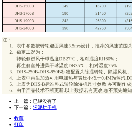
DHS-1500B
149
16700
(19
DHS-1700B
190
21450
(25
DHS-1900B
242
26800
(31
DHS-2400B
390
42760
(50
注：
1、表中参数按转轮迎面风速3.5m/s设计，推荐的风速范围为2.5
2、额定工况为：
转轮侧进风干球温度DB27℃，相对湿度RH60%；
再生侧室外进风干球温度DB35℃，相对湿度75%；
3、DHS-250B-DHS-850B标准配置为除湿转轮、除湿风
4、上表中再生加热可用电加热与表压不低于0.4MPa蒸汽,D
5、上表为DHS-B标准卧式转轮除湿机尺寸参数,亦可制作成
6、由于产品技术不断更新,以上数据若有更改,恕不预先通知,
上一篇：已经没有了
下一篇：
污泥烘干机
收藏
打印