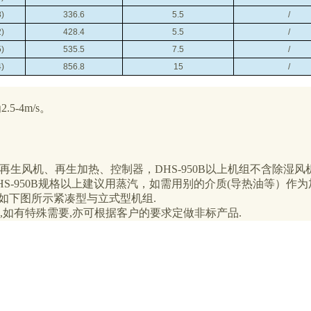
8)
336.6
5.5
/
2)
428.4
5.5
/
5)
535.5
7.5
/
4)
856.8
15
/
-4m/s。
机、再生风机、再生加热、控制器，DHS-950B以上机组不含除湿风
HS-950B规格以上建议用蒸汽，如需用别的介质(导热油等）作为
如下图所示紧凑型与立式型机组.
如有特殊需要,亦可根据客户的要求定做非标产品.