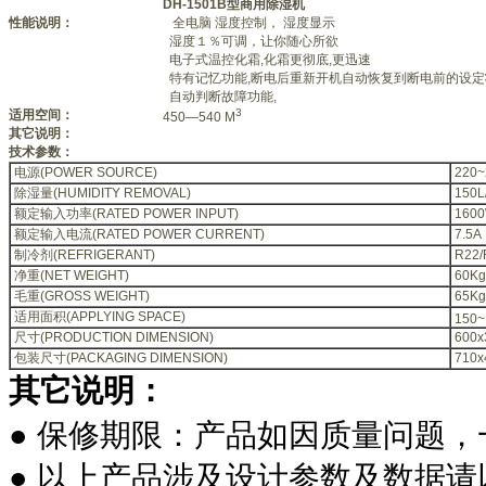
DH-1501B型商用除湿机
性能说明：
全电脑 湿度控制， 湿度显示
湿度１％可调，让你随心所欲
电子式温控化霜,化霜更彻底,更迅速
特有记忆功能,断电后重新开机自动恢复到断电前的设定
自动判断故障功能,
3
适用空间：
450—540 M
其它说明：
技术参数：
电源(POWER SOURCE)
220~
除湿量(HUMIDITY REMOVAL)
150L
额定输入功率(RATED POWER INPUT)
160
额定输入电流(RATED POWER CURRENT)
7.5A
制冷剂(REFRIGERANT)
R22/
净重(NET WEIGHT)
60Kg
毛重(GROSS WEIGHT)
65Kg
适用面积(APPLYING SPACE)
150~
尺寸(PRODUCTION DIMENSION)
600x
包装尺寸(PACKAGING DIMENSION)
710x
其它说明：
●
保修期限：产品如因质量问题，
●
以上产品涉及设计参数及数据请