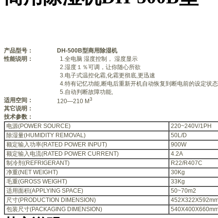
产品型号：
DH-500B型商用除湿机
性能说明：
1.全电脑 湿度控制， 湿度显示
2.湿度１％可调，让你随心所欲
3.电子式温控化霜,化霜更彻底,更迅速
4.特有记忆功能,断电后重新开机自动恢复到断电前的设定状态
5.自动判断故障功能,
3
适用空间：
120—210 M
其它说明：
技术参数：
电源(POWER SOURCE)
220~240V/1PH
除湿量(HUMIDITY REMOVAL)
50L/D
额定输入功率(RATED POWER INPUT)
900W
额定输入电流(RATED POWER CURRENT)
4.2A
制冷剂(REFRIGERANT)
R22/R407C
净重(NET WEIGHT)
30Kg
毛重(GROSS WEIGHT)
33Kg
适用面积(APPLYING SPACE)
50~70m2
尺寸(PRODUCTION DIMENSION)
452X322X592m
包装尺寸(PACKAGING DIMENSION)
540X400X660m